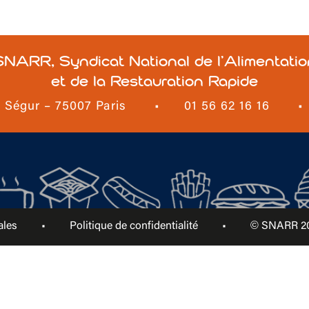
SNARR, Syndicat National de l’Alimentatio
et de la Restauration Rapide
e Ségur – 75007 Paris
•
01 56 62 16 16
•
ales
•
Politique de confidentialité
•
© SNARR 202