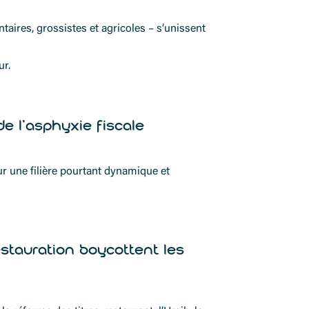
taires, grossistes et agricoles – s’unissent
ur.
e l’asphyxie fiscale
ur une filière pourtant dynamique et
estauration boycottent les