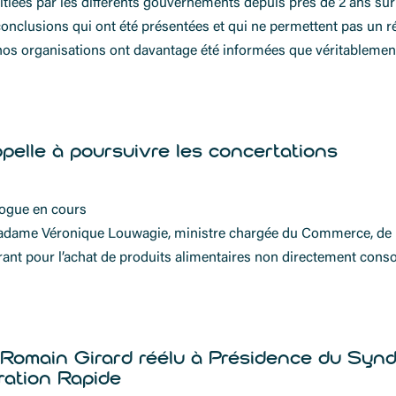
itiées par les différents gouvernements depuis près de 2 ans sur l
nclusions qui ont été présentées et qui ne permettent pas un ré
os organisations ont davantage été informées que véritablement
ppelle à poursuivre les concertations
logue en cours
dame Véronique Louwagie, ministre chargée du Commerce, de l’
aurant pour l’achat de produits alimentaires non directement co
omain Girard réélu à Présidence du Syndi
uration Rapide