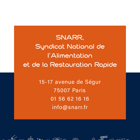
SNARR,
Syndicat National de
l’Alimentation
et de la Restauration Rapide
15-17 avenue de Ségur
75007 Paris
01 56 62 16 16
info@snarr.fr