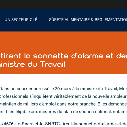
UN SECTEUR CLÉ
SÛRETÉ ALIMENTAIRE & RÉGLEMENTATIO
tirent la sonnette d’alarme et 
inistre du Travail
Dans un courrier adressé le 20 mars à la ministre du Travail, Mur
professionnels s’inquiètent véritablement de la nouvelle ampleur d
maintien de milliers d’emploi dans notre branche. Elles demande
est bien éligible aux mesures du plan de soutien national, nota
es/4676-Le-Snarr-et-le-SNRTC-tirent-la-sonnette-d-alarme-et-d