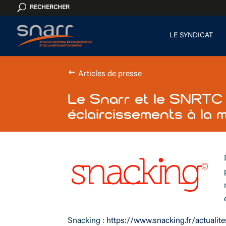
Cookies management panel
RECHERCHER
LE SYNDICAT
Articles de presse
Le Snarr et le SNRTC 
éclaircissements à la m
Snacking :
https://www.snacking.fr/actualit