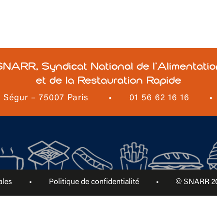
SNARR, Syndicat National de l’Alimentatio
et de la Restauration Rapide
e Ségur – 75007 Paris
•
01 56 62 16 16
•
ales
•
Politique de confidentialité
•
© SNARR 202