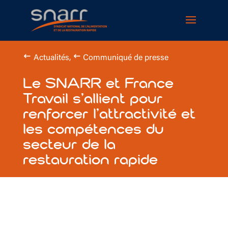
Cookies management panel
Actualités
,
Communiqué de presse
Le SNARR et France
Travail s’allient pour
renforcer l’attractivité et
les compétences du
secteur de la
restauration rapide