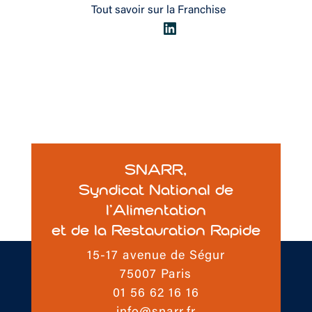
Tout savoir sur la Franchise
LinkedIn
SNARR,
Syndicat National de
l’Alimentation
et de la Restauration Rapide
15-17 avenue de Ségur
75007 Paris
01 56 62 16 16