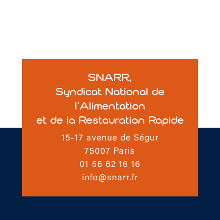
SNARR,
Syndicat National de
l’Alimentation
et de la Restauration Rapide
15-17 avenue de Ségur
75007 Paris
01 56 62 16 16
info@snarr.fr